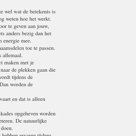
je wel wat de betekenis is
nog weten hoe het werkt.
oor te geven aan jouw,
ts anders bezig dan het
en energie mee.
haamsdelen toe te passen.
s allemaal.
act maken met je
f naar de plekken gaan die
ordt tijdens de
. Dan worden de
vaart en dat is alleen
okkades opgeheven worden
eteren. De natuurlijke
 doen.
 hebben ervaren tijdens