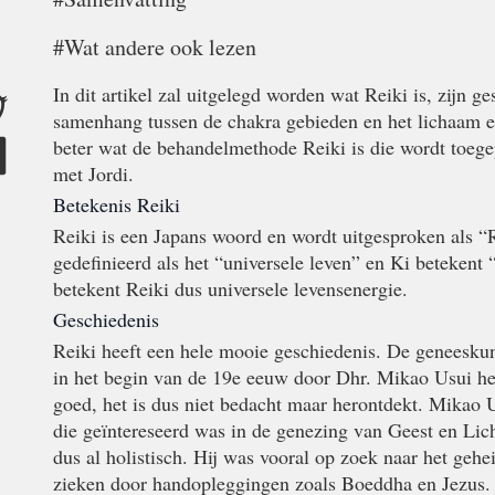
#Wat andere ook lezen
In dit artikel zal uitgelegd worden wat Reiki is, zijn g
samenhang tussen de chakra gebieden en het lichaam en
beter wat de behandelmethode Reiki is die wordt toege
met Jordi.
Betekenis Reiki
Reiki is een Japans woord en wordt uitgesproken als 
gedefinieerd als het “universele leven” en Ki betekent
betekent Reiki dus universele levensenergie.
Geschiedenis
Reiki heeft een hele mooie geschiedenis. De geneeskun
in het begin van de 19e eeuw door Dhr. Mikao Usui hero
goed, het is dus niet bedacht maar herontdekt. Mikao
die geïntereseerd was in de genezing van Geest en Lic
dus al holistisch. Hij was vooral op zoek naar het geh
zieken door handopleggingen zoals Boeddha en Jezus. 