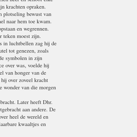
ijn krachten opraken.
h plotseling bewust van
snel naar hem toe kwam.
 opstaan en wegrennen.
r teken moest zijn.
 in luchtbellen zag hij de
utel tot genezen, zoals
de symbolen in zijn
e over was, voelde hij
voel van honger van de
hij over zoveel kracht
ste wonder van die morgen
bracht. Later heeft Dhr.
tgebracht aan andere. De
over heel de wereld en
laarbare kwaaltjes en