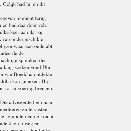
Gelijk had hij en dit
gegeven moment terug
a en had daardoor vele
lke keer aan dat zij
s van ondergeschikte
 blijven waar een oude abt
tudeerde de
rnachtige spreuken die
a lang zoeken vond Dhr.
ngen van Boeddha ontdekte
eddha kon genezen. Hij
et tot uitvoering brengen.
. Die adviseerde hem naar
mediteren en te vasten
de symbolen en de kracht
ende dag op weg en
zich neer en schoof elke