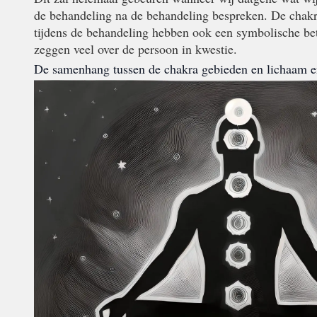
de behandeling na de behandeling bespreken. De chakr
tijdens de behandeling hebben ook een symbolische be
zeggen veel over de persoon in kwestie.
De samenhang tussen de chakra gebieden en lichaam e