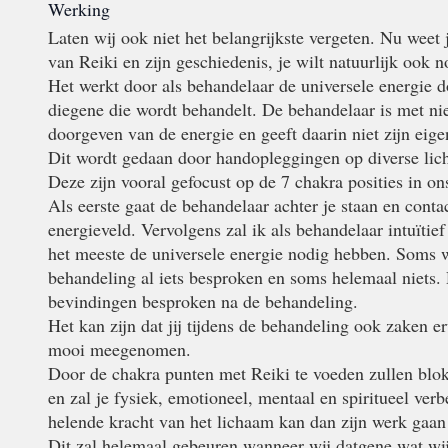
Werking
Laten wij ook niet het belangrijkste vergeten. Nu weet 
van Reiki en zijn geschiedenis, je wilt natuurlijk ook 
Het werkt door als behandelaar de universele energie d
diegene die wordt behandelt. De behandelaar is met nie
doorgeven van de energie en geeft daarin niet zijn eig
Dit wordt gedaan door handopleggingen op diverse lic
Deze zijn vooral gefocust op de 7 chakra posities in on
Als eerste gaat de behandelaar achter je staan en cont
energieveld. Vervolgens zal ik als behandelaar intuïtie
het meeste de universele energie nodig hebben. Soms w
behandeling al iets besproken en soms helemaal niets
bevindingen besproken na de behandeling.
Het kan zijn dat jij tijdens de behandeling ook zaken er
mooi meegenomen.
Door de chakra punten met Reiki te voeden zullen bl
en zal je fysiek, emotioneel, mentaal en spiritueel verb
helende kracht van het lichaam kan dan zijn werk gaan
Dit zal helemaal gebeuren wanneer wij datgene wat wij