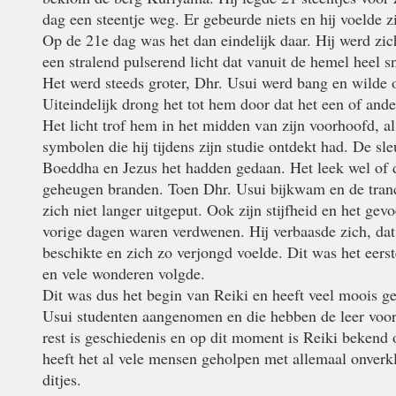
dag een steentje weg. Er gebeurde niets en hij voelde z
Op de 21e dag was het dan eindelijk daar. Hij werd zic
een stralend pulserend licht dat vanuit de hemel heel 
Het werd steeds groter, Dhr. Usui werd bang en wilde
Uiteindelijk drong het tot hem door dat het een of ande
Het licht trof hem in het midden van zijn voorhoofd, als
symbolen die hij tijdens zijn studie ontdekt had. De sle
Boeddha en Jezus het hadden gedaan. Het leek wel of 
geheugen branden. Toen Dhr. Usui bijkwam en de tranc
zich niet langer uitgeput. Ook zijn stijfheid en het ge
vorige dagen waren verdwenen. Hij verbaasde zich, dat 
beschikte en zich zo verjongd voelde. Dit was het eer
en vele wonderen volgde.
Dit was dus het begin van Reiki en heeft veel moois ge
Usui studenten aangenomen en die hebben de leer voor
rest is geschiedenis en op dit moment is Reiki bekend 
heeft het al vele mensen geholpen met allemaal onverk
ditjes.