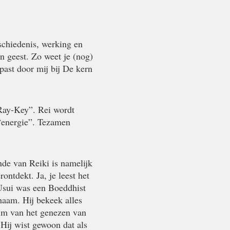
eschiedenis, werking en
 geest. Zo weet je (nog)
past door mij bij De kern
“Ray-Key”. Rei wordt
 “energie”. Tezamen
de van Reiki is namelijk
ntdekt. Ja, je leest het
 Usui was een Boeddhist
haam. Hij bekeek alles
eim van het genezen van
Hij wist gewoon dat als