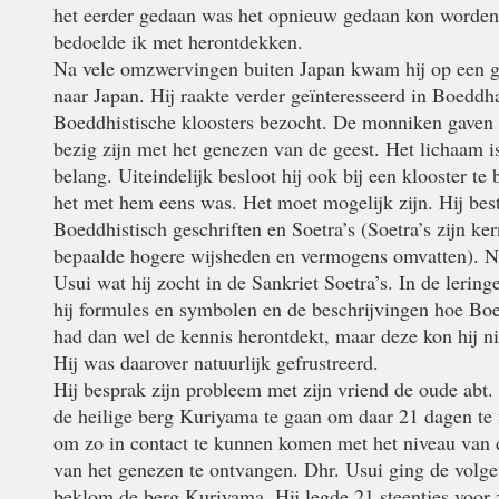
het eerder gedaan was het opnieuw gedaan kon worden. 
bedoelde ik met herontdekken.
Na vele omzwervingen buiten Japan kwam hij op een 
naar Japan. Hij raakte verder geïnteresseerd in Boeddh
Boeddhistische kloosters bezocht. De monniken gaven e
bezig zijn met het genezen van de geest. Het lichaam i
belang. Uiteindelijk besloot hij ook bij een klooster te
het met hem eens was. Het moet mogelijk zijn. Hij bes
Boeddhistisch geschriften en Soetra’s (Soetra’s zijn ke
bepaalde hogere wijsheden en vermogens omvatten). N
Usui wat hij zocht in de Sankriet Soetra’s. In de leri
hij formules en symbolen en de beschrijvingen hoe Bo
had dan wel de kennis herontdekt, maar deze kon hij ni
Hij was daarover natuurlijk gefrustreerd.
Hij besprak zijn probleem met zijn vriend de oude abt
de heilige berg Kuriyama te gaan om daar 21 dagen te 
om zo in contact te kunnen komen met het niveau van 
van het genezen te ontvangen. Dhr. Usui ging de volg
beklom de berg Kuriyama. Hij legde 21 steentjes voor 