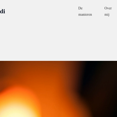
De
Over
di
manieren
mij