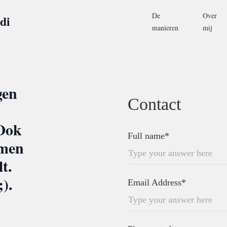
De
Over
di
manieren
mij
gen
Contact
 Ook
Full name*
omen
t.
;).
Email Address*